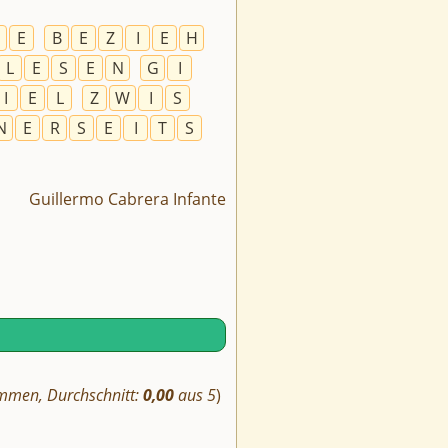
N
E
B
E
Z
I
E
H
L
E
S
E
N
G
I
I
E
L
Z
W
I
S
N
E
R
S
E
I
T
S
Guillermo Cabrera Infante
mmen, Durchschnitt:
0,00
aus 5
)