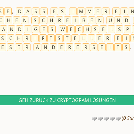
B
E
,
D
A
S
S
E
S
I
M
M
E
R
E
I
C
H
E
N
S
C
H
R
E
I
B
E
N
U
N
D
Ä
N
D
I
G
E
S
W
E
C
H
S
E
L
S
P
S
C
H
R
I
F
T
S
T
E
L
L
E
R
E
I
E
S
E
R
A
N
D
E
R
E
R
S
E
I
T
S
.
GEH ZURÜCK ZU CRYPTOGRAM LÖSUNGEN
(
0
Sti