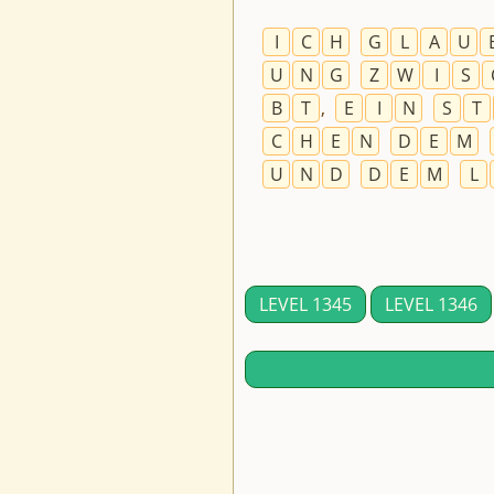
I
C
H
G
L
A
U
U
N
G
Z
W
I
S
B
T
,
E
I
N
S
T
C
H
E
N
D
E
M
U
N
D
D
E
M
L
LEVEL 1345
LEVEL 1346