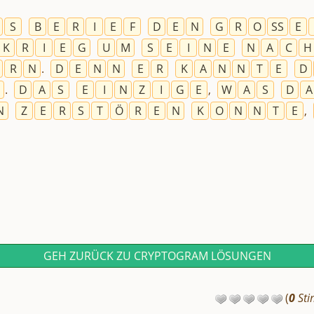
S
B
E
R
I
E
F
D
E
N
G
R
O
SS
E
K
R
I
E
G
U
M
S
E
I
N
E
N
A
C
H
R
N
.
D
E
N
N
E
R
K
A
N
N
T
E
D
.
D
A
S
E
I
N
Z
I
G
E
,
W
A
S
D
A
N
Z
E
R
S
T
Ö
R
E
N
K
O
N
N
T
E
,
GEH ZURÜCK ZU CRYPTOGRAM LÖSUNGEN
(
0
Sti