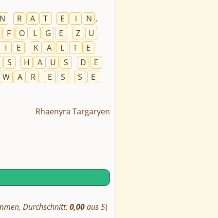
N
R
A
T
E
I
N
,
F
O
L
G
E
Z
U
I
E
K
A
L
T
E
S
H
A
U
S
D
E
W
A
R
E
S
S
E
Rhaenyra Targaryen
mmen, Durchschnitt:
0,00
aus 5
)