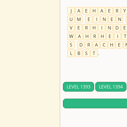
J
A
E
H
A
E
R
Y
U
M
E
I
N
E
N
V
E
R
H
I
N
D
E
W
A
H
R
H
E
I
T
S
D
R
A
C
H
E
L
B
S
T
.
LEVEL 1393
LEVEL 1394