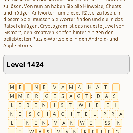
zu lösen. Von nun an haben Sie alle Hinweise, Cheats
und nötigen Antworten, um dieses Rätsel zu lösen. In
diesem Spiel müssen Sie Wörter finden und sie in das
Rätsel einfügen. Cryptogram ist das neueste Juwel von
Gismart, den kreativen Köpfen hinter einigen der
beliebtesten Puzzle-Wortspiele in den Android- und
Apple-Stores.
Level 1424
M
E
I
N
E
M
A
M
A
H
A
T
I
M
M
E
R
G
E
S
A
G
T
:
D
A
S
L
E
B
E
N
I
S
T
W
I
E
E
I
N
E
S
C
H
A
C
H
T
E
L
P
R
A
L
I
N
E
N
.
M
A
N
W
E
I
SS
N
I
E
,
W
A
S
M
A
N
K
R
I
E
G