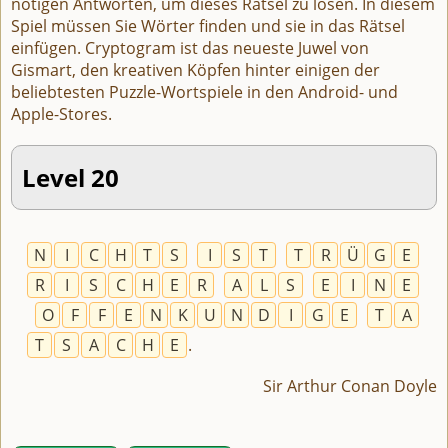
nötigen Antworten, um dieses Rätsel zu lösen. In diesem
Spiel müssen Sie Wörter finden und sie in das Rätsel
einfügen. Cryptogram ist das neueste Juwel von
Gismart, den kreativen Köpfen hinter einigen der
beliebtesten Puzzle-Wortspiele in den Android- und
Apple-Stores.
Level 20
N
I
C
H
T
S
I
S
T
T
R
Ü
G
E
R
I
S
C
H
E
R
A
L
S
E
I
N
E
O
F
F
E
N
K
U
N
D
I
G
E
T
A
T
S
A
C
H
E
.
Sir Arthur Conan Doyle