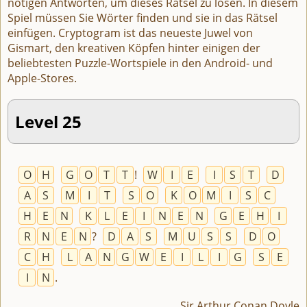
nötigen Antworten, um dieses Rätsel zu lösen. In diesem
Spiel müssen Sie Wörter finden und sie in das Rätsel
einfügen. Cryptogram ist das neueste Juwel von
Gismart, den kreativen Köpfen hinter einigen der
beliebtesten Puzzle-Wortspiele in den Android- und
Apple-Stores.
Level 25
O
H
G
O
T
T
!
W
I
E
I
S
T
D
A
S
M
I
T
S
O
K
O
M
I
S
C
H
E
N
K
L
E
I
N
E
N
G
E
H
I
R
N
E
N
?
D
A
S
M
U
S
S
D
O
C
H
L
A
N
G
W
E
I
L
I
G
S
E
I
N
.
Sir Arthur Conan Doyle