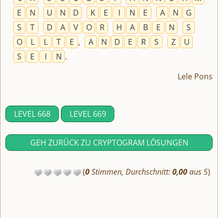
E
N
U
N
D
K
E
I
N
E
A
N
G
S
T
D
A
V
O
R
H
A
B
E
N
S
O
L
L
T
E
,
A
N
D
E
R
S
Z
U
S
E
I
N
.
Lele Pons
LEVEL 668
LEVEL 669
GEH ZURÜCK ZU CRYPTOGRAM LÖSUNGEN
(
0
Stimmen, Durchschnitt:
0,00
aus 5
)