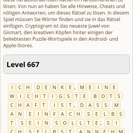
lösen. Von nun an haben Sie alle Hinweise, Cheats und
nötigen Antworten, um dieses Rätsel zu lösen. In diesem
Spiel müssen Sie Wörter finden und sie in das Rätsel
einfügen. Cryptogram ist das neueste Juwel von
Gismart, den kreativen Köpfen hinter einigen der
beliebtesten Puzzle-Wortspiele in den Android- und
Apple-Stores.
Level 667
I
C
H
D
E
N
K
E
,
M
E
I
N
E
W
I
C
H
T
I
G
S
T
E
B
O
T
S
C
H
A
F
T
I
S
T
,
D
A
S
S
M
A
N
E
I
N
F
A
C
H
S
E
L
B
S
T
S
E
I
N
S
O
L
L
T
E
,
S
I
C
H
S
E
L
B
S
T
A
N
N
E
H
M