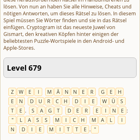
lösen. Von nun an haben Sie alle Hinweise, Cheats und
nötigen Antworten, um dieses Rätsel zu lösen. In diesem
Spiel müssen Sie Wörter finden und sie in das Rätsel
einfügen. Cryptogram ist das neueste Juwel von
Gismart, den kreativen Köpfen hinter einigen der
beliebtesten Puzzle-Wortspiele in den Android- und
Apple-Stores.
Level 679
Z
W
E
I
M
Ä
N
N
E
R
G
E
H
E
N
D
U
R
C
H
D
I
E
W
Ü
S
T
E
.
S
A
G
T
D
E
R
E
I
N
E
:
"
L
A
S
S
M
I
C
H
M
A
L
I
N
D
I
E
M
I
T
T
E
.
"